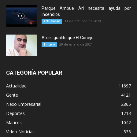
Parque Ambue Ari necesita ayuda por
incendios
11 de octubre de 2020
Actualidad
Arce, igualito que El Conejo
29 de enero de 2021
Tintero
CATEGORÍA POPULAR
Actualidad
11697
Gente
4121
Nexo Empresarial
2865
Deportes
1713
Matices
1042
Video Noticias
535