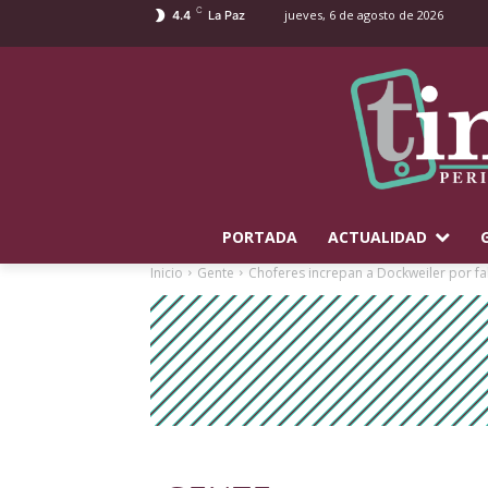
C
jueves, 6 de agosto de 2026
4.4
La Paz
PORTADA
ACTUALIDAD
Inicio
Gente
Choferes increpan a Dockweiler por fal