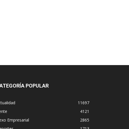
ATEGORÍA POPULAR
tualidad
11697
ente
4121
exo Empresarial
2865
eportes
1713