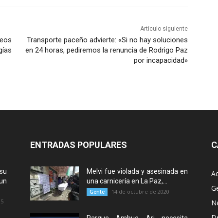
Artículo siguiente
ueos
Transporte paceño advierte: «Si no hay soluciones
gías
en 24 horas, pediremos la renuncia de Rodrigo Paz
por incapacidad»
ENTRADAS POPULARES
C
su
Melvi fue violada y asesinada en
Ac
un
una carnicería en La Paz,...
G
14 de octubre de 2020
Gente
25
N
D
Parque Ambue Ari necesita