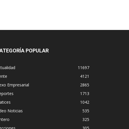
ATEGORÍA POPULAR
tualidad
11697
ente
4121
exo Empresarial
2865
eportes
1713
atices
1042
deo Noticias
535
ntero
325
ecciones
305