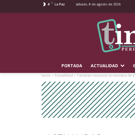
C
sábado, 8 de agosto de 2026
4
La Paz
PORTADA
ACTUALIDAD
Inicio
Actualidad
También renunció la ministra de Ed