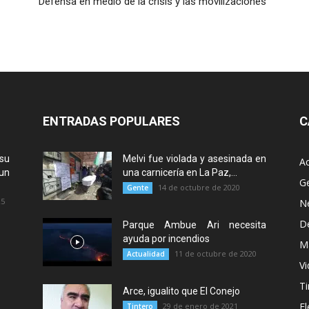
Defensa en medio de la crisis y las movilizaciones
ENTRADAS POPULARES
C
su
Melvi fue violada y asesinada en
Ac
un
una carnicería en La Paz,...
G
14 de octubre de 2020
Gente
25
N
D
Parque Ambue Ari necesita
ayuda por incendios
M
11 de octubre de 2020
Actualidad
Vi
Ti
Arce, igualito que El Conejo
El
29 de enero de 2021
Tintero