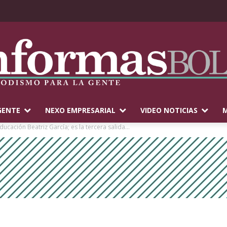
GENTE
NEXO EMPRESARIAL
VIDEO NOTICIAS
M
ucación Beatriz García; es la tercera salida...